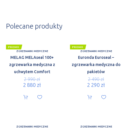
Polecane produkty
PROMO
PROMO
ZGRZEWARKI MEDYCZNE
ZGRZEWARKI MEDYCZNE
MELAG MELAseal 100+
Euronda Euroseal –
zgrzewarka medyczna z
zgrzewarka medyczna do
uchwytem Comfort
pakietów
2 990
zł
2 490
zł
2 880
zł
2 290
zł
ZGRZEWARKI MEDYCZNE
ZGRZEWARKI MEDYCZNE