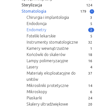
Sterylizacja
124
Stomatologia
179
Chirurgia i implantologia
3
Endodoncja
5
Endometry
2
Foteliki lekarskie
5
Instrumenty stomatologiczne
32
Kamery wewnątrzustne
1
Końcówki do skalerów
18
Lampy polimeryzacyjne
16
Lasery
4
Materiały eksploatacyjne do
37
unitów
Mikrosilniki protetyczne
14
Mikroskopy
6
Piaskarki
24
Skalery ultradźwiękowe
20