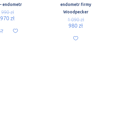
– endometr
endometr firmy
990
zł
Woodpecker
970
zł
1 090
zł
980
zł