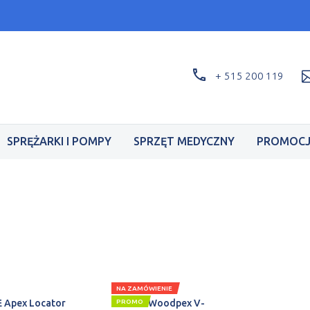
aw Dental Medica Show - stand F2.42 - 17-19.09
+ 515 200 119
SPRĘŻARKI I POMPY
SPRZĘT MEDYCZNY
PROMOCJ
NA ZAMÓWIENIE
 Apex Locator
PROMO
Woodpex V-