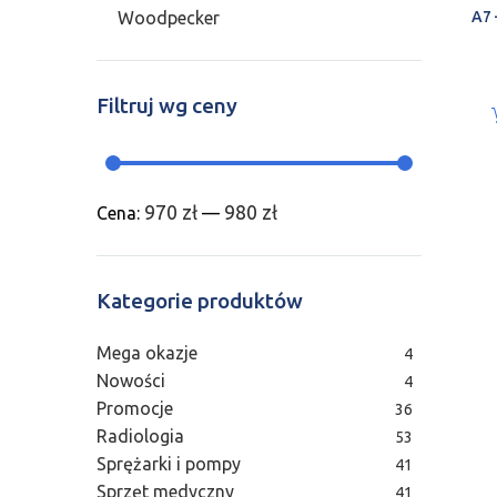
Woodpecker
A7 
Filtruj wg ceny
970 zł
980 zł
Cena:
—
Kategorie produktów
Mega okazje
4
Nowości
4
Promocje
36
Radiologia
53
Sprężarki i pompy
41
Sprzęt medyczny
41