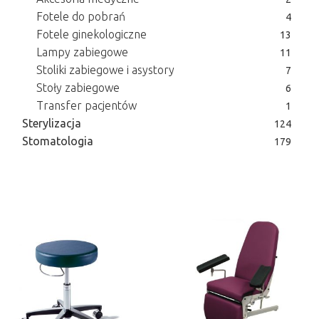
Fotele do pobrań
4
Fotele ginekologiczne
13
Lampy zabiegowe
11
Stoliki zabiegowe i asystory
7
Stoły zabiegowe
6
Transfer pacjentów
1
Sterylizacja
124
Stomatologia
179