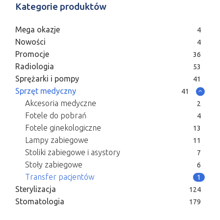
Kategorie produktów
Mega okazje
4
Nowości
4
Promocje
36
Radiologia
53
Sprężarki i pompy
41
Sprzęt medyczny
41
Akcesoria medyczne
2
Fotele do pobrań
4
Fotele ginekologiczne
13
Lampy zabiegowe
11
Stoliki zabiegowe i asystory
7
Stoły zabiegowe
6
Transfer pacjentów
1
Sterylizacja
124
Stomatologia
179