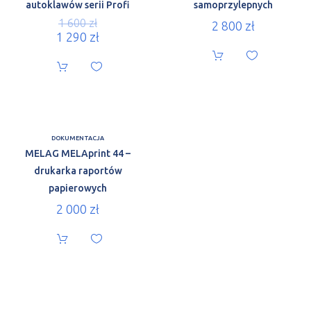
autoklawów serii Profi
samoprzylepnych
1 600
zł
2 800
zł
1 290
zł
DOKUMENTACJA
MELAG MELAprint 44 –
drukarka raportów
papierowych
2 000
zł