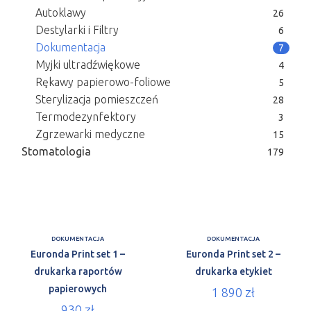
Autoklawy
26
Destylarki i Filtry
6
Dokumentacja
7
Myjki ultradźwiękowe
4
Rękawy papierowo-foliowe
5
Sterylizacja pomieszczeń
28
Termodezynfektory
3
Zgrzewarki medyczne
15
Stomatologia
179
DOKUMENTACJA
DOKUMENTACJA
Euronda Print set 1 –
Euronda Print set 2 –
drukarka raportów
drukarka etykiet
papierowych
1 890
zł
930
zł