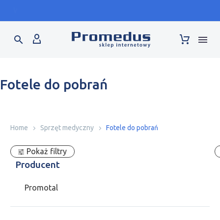
Warsaw Dental Medica Show - stand F2.42 - 17-19.09
Fotele do pobrań
Home
Sprzęt medyczny
Fotele do pobrań
Pokaż filtry
Producent
Promotal