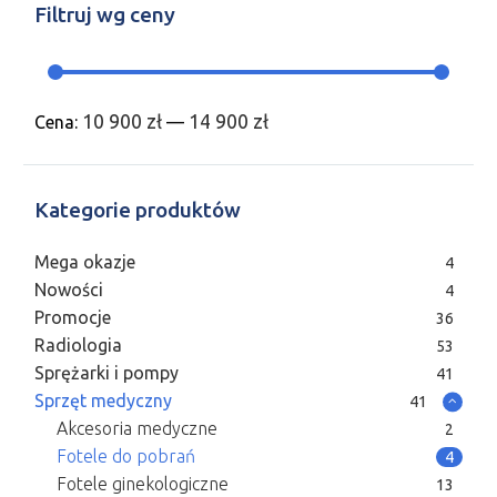
Filtruj wg ceny
10 900 zł
14 900 zł
Cena:
—
Kategorie produktów
Mega okazje
4
Nowości
4
Promocje
36
Radiologia
53
Sprężarki i pompy
41
Sprzęt medyczny
41
Akcesoria medyczne
2
Fotele do pobrań
4
Fotele ginekologiczne
13