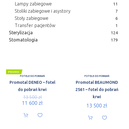
Lampy zabiegowe
11
Stoliki zabiegowe i asystory
7
Stoły zabiegowe
6
Transfer pacjentów
1
Sterylizacja
124
Stomatologia
179
PROMO
FOTELE DO POBRAŃ
FOTELE DO POBRAŃ
Promotal DENEO – fotel
Promotal BEAUMOND
do pobrań krwi
2561 – fotel do pobrań
13 500
zł
krwi
11 600
zł
13 500
zł