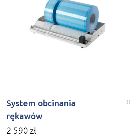
System obcinania
rękawów
2 590
zł