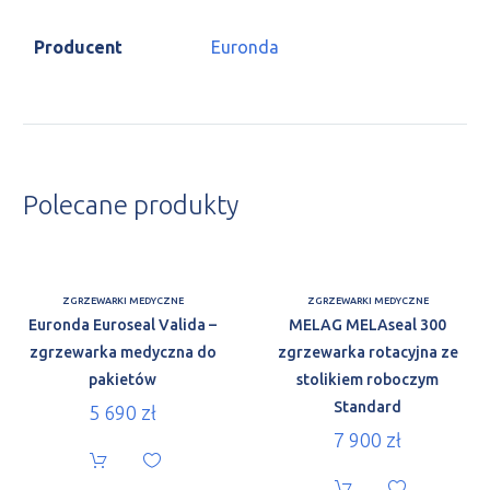
Producent
Euronda
Polecane produkty
ZGRZEWARKI MEDYCZNE
ZGRZEWARKI MEDYCZNE
Euronda Euroseal Valida –
MELAG MELAseal 300
zgrzewarka medyczna do
zgrzewarka rotacyjna ze
pakietów
stolikiem roboczym
Standard
5 690
zł
7 900
zł