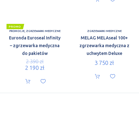
PROMO
PROMOCJE
,
ZGRZEWARKI MEDYCZNE
ZGRZEWARKI MEDYCZNE
Euronda Euroseal Infinity
MELAG MELAseal 100+
– zgrzewarka medyczna
zgrzewarka medyczna z
do pakietów
uchwytem Deluxe
2 390
zł
3 750
zł
2 190
zł