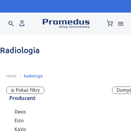
Warsaw Dental Medica Show - stand F2.42 - 17-19.09
Radiologia
Home
Radiologia
Pokaż filtry
Domyś
Producent
Dexis
Eizo
KaVo