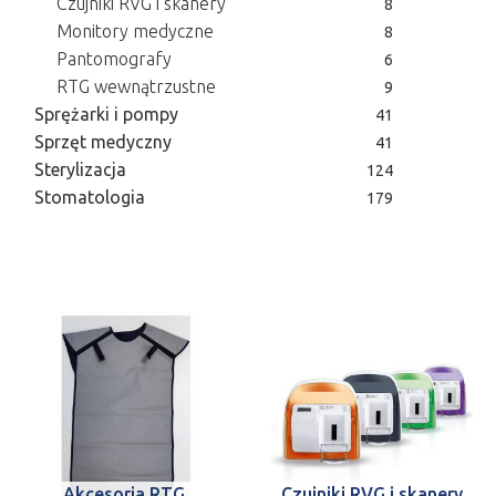
Czujniki RVG i skanery
8
Monitory medyczne
8
Pantomografy
6
RTG wewnątrzustne
9
Sprężarki i pompy
41
Sprzęt medyczny
41
Sterylizacja
124
Stomatologia
179
Akcesoria RTG
Czujniki RVG i skanery