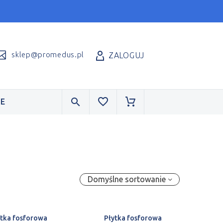
sklep@promedus.pl
ZALOGUJ
E
Domyślne sortowanie
ytka fosforowa
Płytka fosforowa