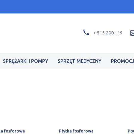
aw Dental Medica Show - stand F2.42 - 17-19.09
+ 515 200 119
SPRĘŻARKI I POMPY
SPRZĘT MEDYCZNY
PROMOCJ
ka fosforowa
Płytka fosforowa
Pł