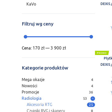
KaVo
DEXIS 
Filtruj wg ceny
170 zł
3 900 zł
Cena:
—
PROMO
Płyt
DEXIS 
Kategorie produktów
Mega okazje
4
Nowości
4
Promocje
36
Radiologia
53
Akcesoria RTG
25
Czujniki RVG i skanery
8