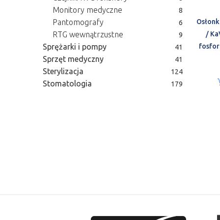
Monitory medyczne
8
Pantomografy
Osłonk
6
RTG wewnątrzustne
/ Ka
9
Sprężarki i pompy
fosfo
41
Sprzęt medyczny
41
Sterylizacja
124
Stomatologia
179