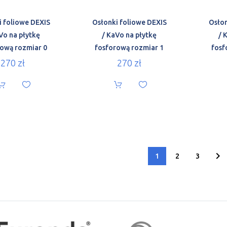
i foliowe DEXIS
Osłonki foliowe DEXIS
Osłon
Vo na płytkę
/ KaVo na płytkę
/ 
rową rozmiar 0
fosforową rozmiar 1
fosf
270
zł
270
zł
1
2
3