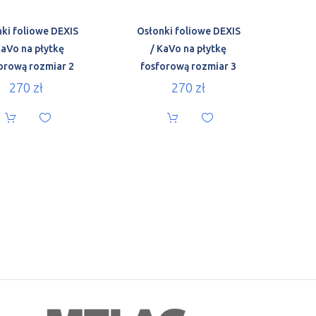
ki foliowe DEXIS
Osłonki foliowe DEXIS
KaVo na płytkę
/ KaVo na płytkę
orową rozmiar 2
fosforową rozmiar 3
270
zł
270
zł