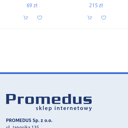
69
zł
215
zł
PROMEDUS Sp. z o.o.
ul. Janosika 135