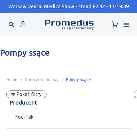
Warsaw Dental Medica Show - stand F2.42 - 17-19.09
Pompy ssące
Home
Sprężarki i pompy
Pompy ssące
Pokaż filtry
Producent
FourTek