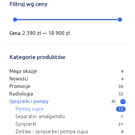
Filtruj wg ceny
2 390 zł
18 900 zł
Cena:
—
Kategorie produktów
Mega okazje
4
Nowości
4
Promocje
36
Radiologia
53
Sprężarki i pompy
41
Pompy ssące
15
Separator amalgamatu
1
Sprężarki
21
Zestaw - sprężarka i pompa ssąca
4