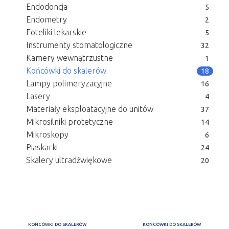
Endodoncja
5
Endometry
2
Foteliki lekarskie
5
Instrumenty stomatologiczne
32
Kamery wewnątrzustne
1
Końcówki do skalerów
18
Lampy polimeryzacyjne
16
Lasery
4
Materiały eksploatacyjne do unitów
37
Mikrosilniki protetyczne
14
Mikroskopy
6
Piaskarki
24
Skalery ultradźwiękowe
20
KOŃCÓWKI DO SKALERÓW
KOŃCÓWKI DO SKALERÓW