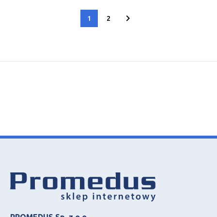
1
2
PROMEDUS Sp. z o.o.