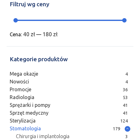
Filtruj wg ceny
40 zł
180 zł
Cena:
—
Kategorie produktów
Mega okazje
4
Nowości
4
Promocje
36
Radiologia
53
Sprężarki i pompy
41
Sprzęt medyczny
41
Sterylizacja
124
Stomatologia
179
Chirurgia i implantologia
3