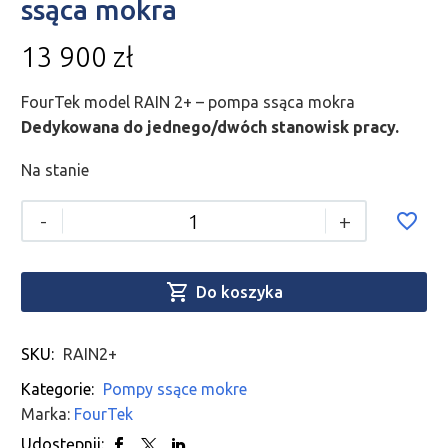
ssąca mokra
13 900
zł
FourTek model RAIN 2+ – pompa ssąca mokra
Dedykowana do jednego/dwóch stanowisk pracy.
Na stanie
-
+

Do koszyka
SKU:
RAIN2+
Kategorie:
Pompy ssące mokre
Marka:
FourTek
Udostępnij: