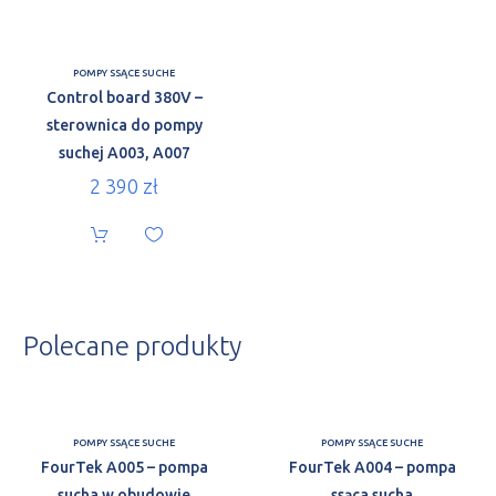
POMPY SSĄCE SUCHE
Control board 380V –
sterownica do pompy
suchej A003, A007
2 390
zł
Polecane produkty
POMPY SSĄCE SUCHE
POMPY SSĄCE SUCHE
FourTek A005 – pompa
FourTek A004 – pompa
sucha w obudowie
ssąca sucha