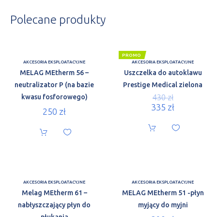
Polecane produkty
PROMO
AKCESORIA EKSPLOATACYJNE
AKCESORIA EKSPLOATACYJNE
MELAG MEtherm 56 –
Uszczelka do autoklawu
neutralizator P (na bazie
Prestige Medical zielona
kwasu fosforowego)
430
zł
335
zł
250
zł
AKCESORIA EKSPLOATACYJNE
AKCESORIA EKSPLOATACYJNE
Melag MEtherm 61 –
MELAG MEtherm 51 -płyn
nabłyszczający płyn do
myjący do myjni
płukania