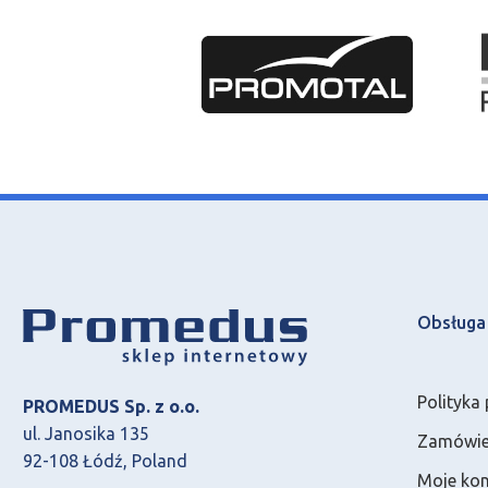
Obsługa 
Polityka
PROMEDUS Sp. z o.o.
ul. Janosika 135
Zamówien
92-108 Łódź, Poland
Moje ko