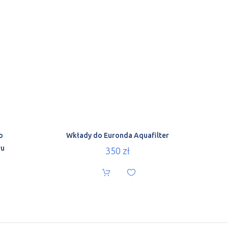
o
Wkłady do Euronda Aquafilter
wu
350
zł