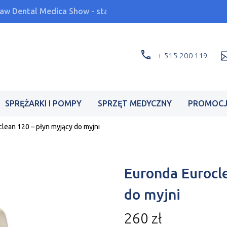
aw Dental Medica Show - stand F2.42 - 17-19.09
+ 515 200 119
SPRĘŻARKI I POMPY
SPRZĘT MEDYCZNY
PROMOCJ
lean 120 – płyn myjący do myjni
Euronda Eurocl
do myjni
260
zł