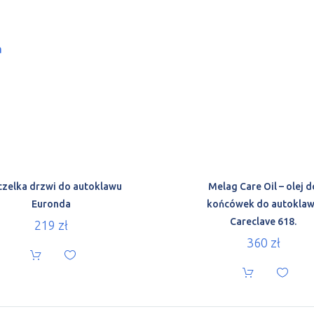
a
czelka drzwi do autoklawu
Melag Care Oil – olej d
Euronda
końcówek do autokla
Careclave 618.
219
zł
360
zł