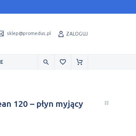
sklep@promedus.pl
ZALOGUJ
E
ean 120 – płyn myjący