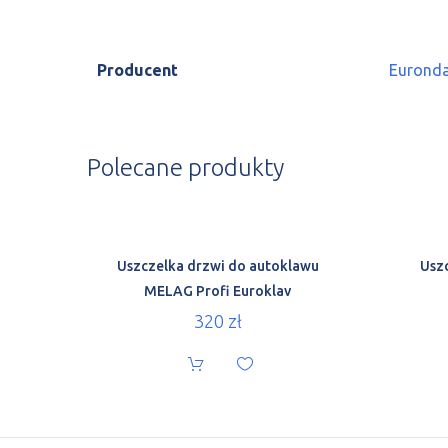
Producent
Eurond
Polecane produkty
Uszczelka drzwi do autoklawu
Usz
MELAG Profi Euroklav
320
zł