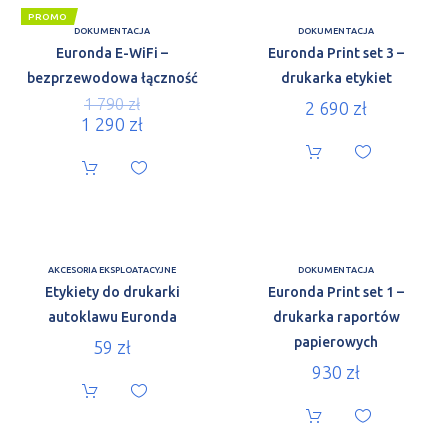
PROMO
DOKUMENTACJA
DOKUMENTACJA
Euronda E-WiFi –
Euronda Print set 3 –
bezprzewodowa łączność
drukarka etykiet
1 790
zł
2 690
zł
1 290
zł
AKCESORIA EKSPLOATACYJNE
DOKUMENTACJA
Etykiety do drukarki
Euronda Print set 1 –
autoklawu Euronda
drukarka raportów
papierowych
59
zł
930
zł