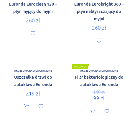
Euronda Euroclean 120 –
Euronda Eurobright 360 –
płyn myjący do myjni
płyn nabłyszczający do
myjni
260
zł
260
zł
PROMO
AKCESORIA EKSPLOATACYJNE
AKCESORIA EKSPLOATACYJNE
Uszczelka drzwi do
Filtr bakteriologiczny do
autoklawu Euronda
autoklawu Euronda
140
zł
219
zł
99
zł