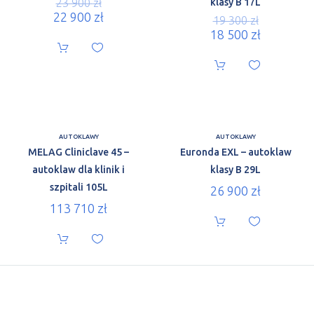
23 900
zł
klasy B 17L
22 900
zł
19 300
zł
18 500
zł
AUTOKLAWY
AUTOKLAWY
MELAG Cliniclave 45 –
Euronda EXL – autoklaw
autoklaw dla klinik i
klasy B 29L
szpitali 105L
26 900
zł
113 710
zł