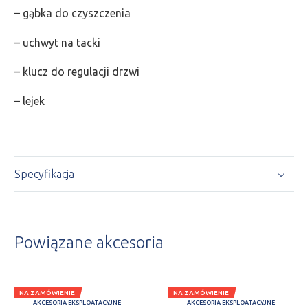
– gąbka do czyszczenia
– uchwyt na tacki
– klucz do regulacji drzwi
– lejek
Specyfikacja
Powiązane akcesoria
NA ZAMÓWIENIE
NA ZAMÓWIENIE
AKCESORIA EKSPLOATACYJNE
AKCESORIA EKSPLOATACYJNE