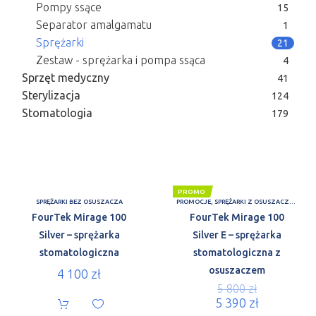
Pompy ssące
15
Separator amalgamatu
1
Sprężarki
21
Zestaw - sprężarka i pompa ssąca
4
Sprzęt medyczny
41
Sterylizacja
124
Stomatologia
179
PROMO
SPRĘŻARKI BEZ OSUSZACZA
PROMOCJE
,
SPRĘŻARKI Z OSUSZACZEM
FourTek Mirage 100
FourTek Mirage 100
Silver – sprężarka
Silver E – sprężarka
stomatologiczna
stomatologiczna z
osuszaczem
4 100
zł
5 800
zł
5 390
zł