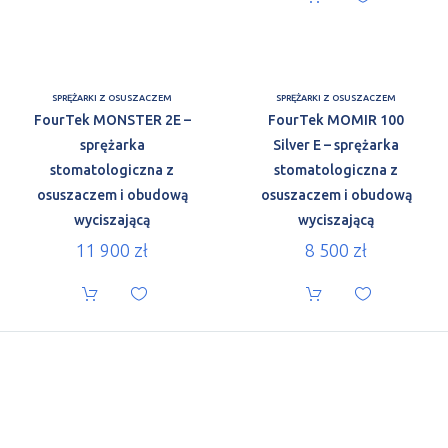
SPRĘŻARKI Z OSUSZACZEM
SPRĘŻARKI Z OSUSZACZEM
FourTek MONSTER 2E –
FourTek MOMIR 100
sprężarka
Silver E – sprężarka
stomatologiczna z
stomatologiczna z
osuszaczem i obudową
osuszaczem i obudową
wyciszającą
wyciszającą
11 900
zł
8 500
zł