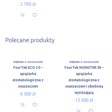
2 790
zł
Polecane produkty
SPRĘŻARKI Z OSUSZACZEM
SPRĘŻARKI Z OSUSZACZEM
FourTek ECO 2 E –
FourTek MONSTER 3E –
sprężarka
sprężarka
stomatologiczna z
stomatologiczna z
osuszaczem
osuszaczem i obudową
wyciszającą
8 500
zł
13 500
zł