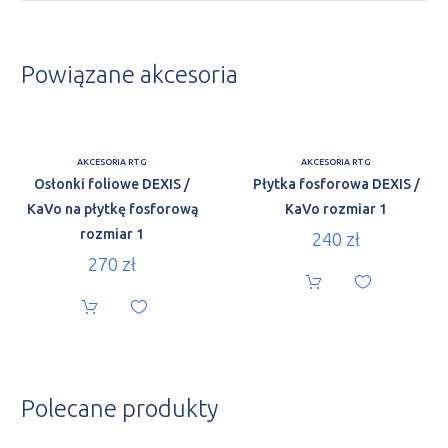
Powiązane akcesoria
AKCESORIA RTG
AKCESORIA RTG
Osłonki foliowe DEXIS /
Płytka fosforowa DEXIS /
KaVo na płytkę fosforową
KaVo rozmiar 1
rozmiar 1
240
zł
270
zł
Polecane produkty