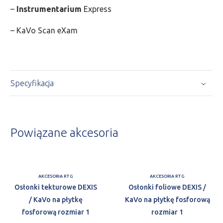
–
Instrumentarium
Express
– KaVo Scan eXam
Specyfikacja
Powiązane akcesoria
AKCESORIA RTG
AKCESORIA RTG
Osłonki tekturowe DEXIS
Osłonki foliowe DEXIS /
/ KaVo na płytkę
KaVo na płytkę fosforową
fosforową rozmiar 1
rozmiar 1