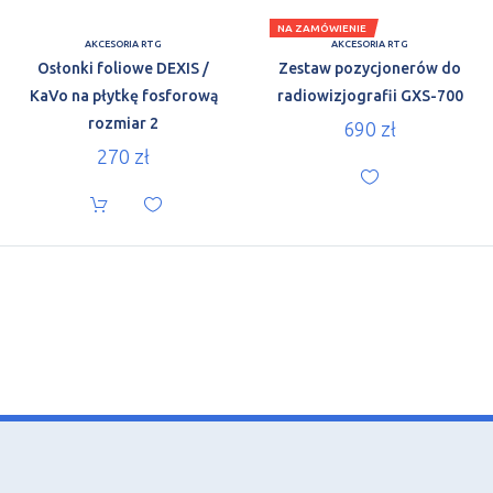
NA ZAMÓWIENIE
AKCESORIA RTG
AKCESORIA RTG
Osłonki foliowe DEXIS /
Zestaw pozycjonerów do
KaVo na płytkę fosforową
radiowizjografii GXS-700
rozmiar 2
690
zł
270
zł