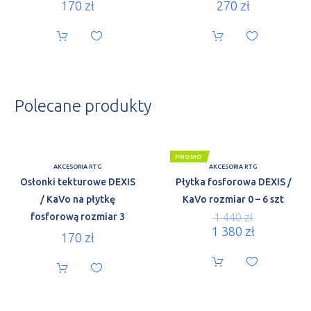
170
zł
270
zł
Polecane produkty
PROMO
AKCESORIA RTG
AKCESORIA RTG
Osłonki tekturowe DEXIS
Płytka fosforowa DEXIS /
/ KaVo na płytkę
KaVo rozmiar 0 – 6 szt
fosforową rozmiar 3
1 440
zł
1 380
zł
170
zł