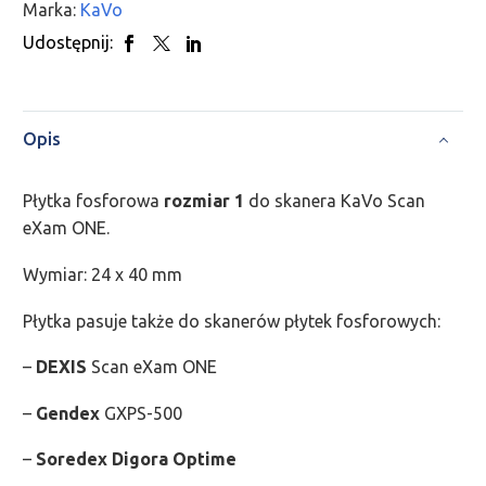
Marka:
KaVo
Udostępnij:
Opis
Płytka fosforowa
rozmiar 1
do skanera KaVo Scan
eXam ONE.
Wymiar: 24 x 40 mm
Płytka pasuje także do skanerów płytek fosforowych:
–
DEXIS
Scan eXam ONE
–
Gendex
GXPS-500
–
Soredex Digora Optime