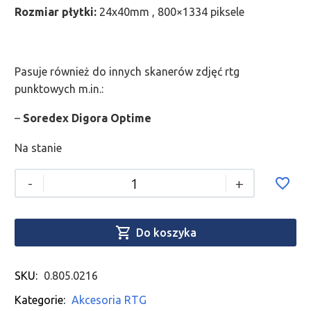
Rozmiar płytki:
24x40mm , 800×1334 piksele
Pasuje również do innych skanerów zdjęć rtg
punktowych m.in.:
–
Soredex Digora Optime
Na stanie
-
+

Do koszyka
SKU:
0.805.0216
Kategorie:
Akcesoria RTG