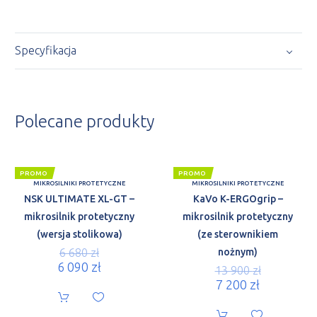
Specyfikacja
Polecane produkty
PROMO
PROMO
MIKROSILNIKI PROTETYCZNE
MIKROSILNIKI PROTETYCZNE
NSK ULTIMATE XL-GT –
KaVo K-ERGOgrip –
mikrosilnik protetyczny
mikrosilnik protetyczny
(wersja stolikowa)
(ze sterownikiem
6 680
zł
nożnym)
6 090
zł
13 900
zł
7 200
zł