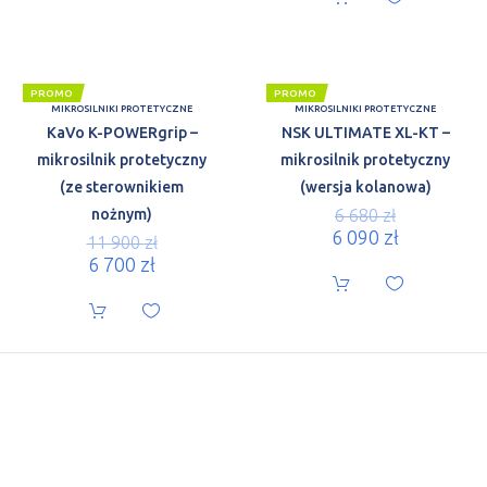
PROMO
PROMO
MIKROSILNIKI PROTETYCZNE
MIKROSILNIKI PROTETYCZNE
KaVo K-POWERgrip –
NSK ULTIMATE XL-KT –
mikrosilnik protetyczny
mikrosilnik protetyczny
(ze sterownikiem
(wersja kolanowa)
nożnym)
6 680
zł
6 090
zł
11 900
zł
6 700
zł