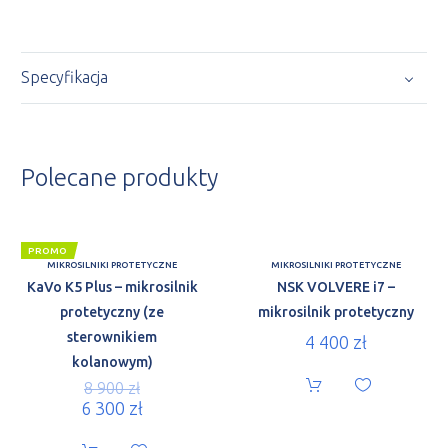
Specyfikacja
Polecane produkty
PROMO
MIKROSILNIKI PROTETYCZNE
MIKROSILNIKI PROTETYCZNE
KaVo K5 Plus – mikrosilnik
NSK VOLVERE i7 –
protetyczny (ze
mikrosilnik protetyczny
sterownikiem
4 400
zł
kolanowym)
8 900
zł
6 300
zł