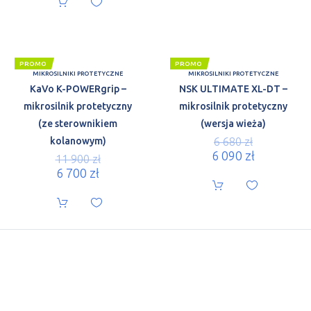
PROMO
PROMO
MIKROSILNIKI PROTETYCZNE
MIKROSILNIKI PROTETYCZNE
KaVo K-POWERgrip –
NSK ULTIMATE XL-DT –
mikrosilnik protetyczny
mikrosilnik protetyczny
(ze sterownikiem
(wersja wieża)
kolanowym)
6 680
zł
6 090
zł
11 900
zł
6 700
zł