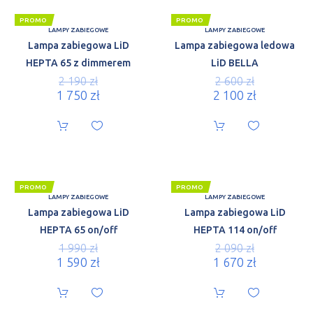
PROMO
PROMO
LAMPY ZABIEGOWE
LAMPY ZABIEGOWE
Lampa zabiegowa LiD
Lampa zabiegowa ledowa
HEPTA 65 z dimmerem
LiD BELLA
2 190
zł
2 600
zł
1 750
zł
2 100
zł
PROMO
PROMO
LAMPY ZABIEGOWE
LAMPY ZABIEGOWE
Lampa zabiegowa LiD
Lampa zabiegowa LiD
HEPTA 65 on/off
HEPTA 114 on/off
1 990
zł
2 090
zł
1 590
zł
1 670
zł