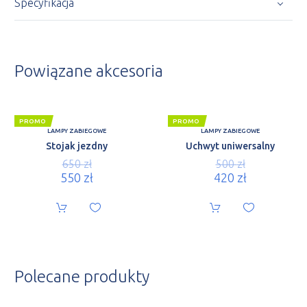
Specyfikacja
Powiązane akcesoria
PROMO
PROMO
LAMPY ZABIEGOWE
LAMPY ZABIEGOWE
Stojak jezdny
Uchwyt uniwersalny
650
zł
500
zł
550
zł
420
zł
Polecane produkty