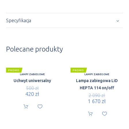
Specyfikacja
Polecane produkty
PROMO
PROMO
LAMPY ZABIEGOWE
LAMPY ZABIEGOWE
Uchwyt uniwersalny
Lampa zabiegowa LiD
500
zł
HEPTA 114 on/off
420
zł
2 090
zł
1 670
zł