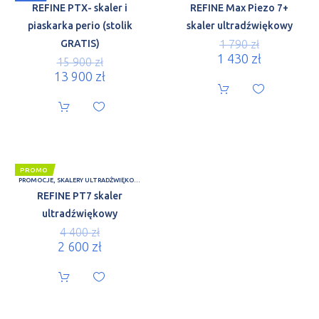
REFINE PTX- skaler i
REFINE Max Piezo 7+
piaskarka perio (stolik
skaler ultradźwiękowy
GRATIS)
1 790
zł
1 430
zł
15 900
zł
13 900
zł
PROMO
PROMOCJE
,
SKALERY ULTRADŹWIĘKOWE
REFINE PT7 skaler
ultradźwiękowy
4 400
zł
2 600
zł