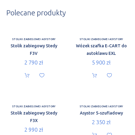
Polecane produkty
STOLIKI ZABIEGOWE I ASYSTORY
STOLIKI ZABIEGOWE I ASYSTORY
Stolik zabiegowy Stedy
Wózek szafka E-CART do
F3V
autoklawu EXL
2 790
zł
5 900
zł
STOLIKI ZABIEGOWE I ASYSTORY
STOLIKI ZABIEGOWE I ASYSTORY
Stolik zabiegowy Stedy
Asystor 5-szufladowy
F3X
2 350
zł
2 990
zł