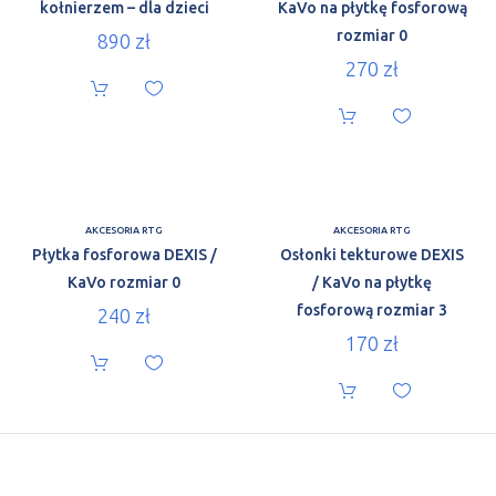
kołnierzem – dla dzieci
KaVo na płytkę fosforową
rozmiar 0
890
zł
270
zł
AKCESORIA RTG
AKCESORIA RTG
Płytka fosforowa DEXIS /
Osłonki tekturowe DEXIS
KaVo rozmiar 0
/ KaVo na płytkę
fosforową rozmiar 3
240
zł
170
zł