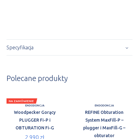
Specyfikacja
Polecane produkty
NA ZAMÓWIENIE
ENDODONCJA
ENDODONCJA
Woodpecker Gorący
REFINE Obturation
PLUGGER Fi-P i
System MaxFill-P –
OBTURATION Fi-G
plugger i MaxFill-G –
obturator
2 990
zł