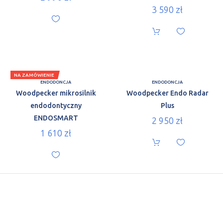
3 590
zł
NA ZAMÓWIENIE
ENDODONCJA
ENDODONCJA
Woodpecker mikrosilnik
Woodpecker Endo Radar
endodontyczny
Plus
ENDOSMART
2 950
zł
1 610
zł