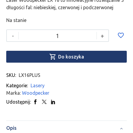
Laser Woodpecker LX 16 to innowacyjne rozwiązanie 3
długości fal: niebieskiej, czerwonej i podczerwonej
Na stanie
-
+

Do koszyka
SKU:
LX16PLUS
Kategorie:
Lasery
Marka:
Woodpecker
Udostępnij:
Opis