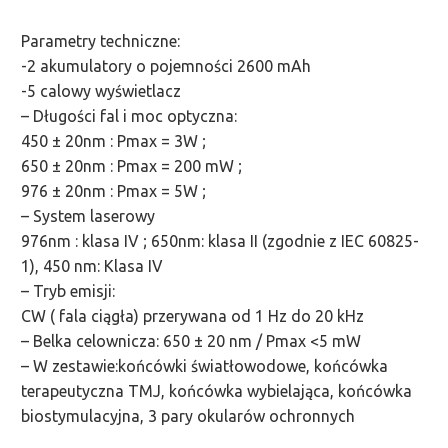
Parametry techniczne:
-2 akumulatory o pojemności 2600 mAh
-5 calowy wyświetlacz
– Długości fal i moc optyczna:
450 ± 20nm : Pmax = 3W ;
650 ± 20nm : Pmax = 200 mW ;
976 ± 20nm : Pmax = 5W ;
– System laserowy
976nm : klasa IV ; 650nm: klasa II (zgodnie z IEC 60825-
1), 450 nm: Klasa IV
– Tryb emisji:
CW ( fala ciągła) przerywana od 1 Hz do 20 kHz
– Belka celownicza: 650 ± 20 nm / Pmax <5 mW
– W zestawie:końcówki światłowodowe, końcówka
terapeutyczna TMJ, końcówka wybielająca, końcówka
biostymulacyjna, 3 pary okularów ochronnych