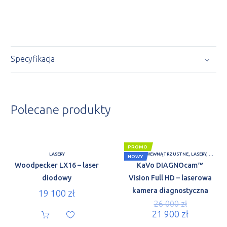
Specyfikacja
Polecane produkty
PROMO
LASERY
KAMERY WEWNĄTRZUSTNE
,
LASERY
,
NOWOŚ
NOWY
Woodpecker LX16 – laser
KaVo DIAGNOcam™
diodowy
Vision Full HD – laserowa
kamera diagnostyczna
19 100
zł
26 000
zł
21 900
zł