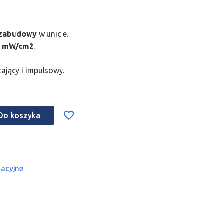
 zabudowy
w unicie.
0 mW/cm2
.
stający i impulsowy.
Do koszyka
acyjne