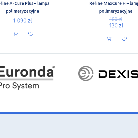
fine A-Cure Plus – lampa
Refine MaxCure H – lam
polimeryzacyjna
polimeryzacyjna
480
zł
1 090
zł
430
zł