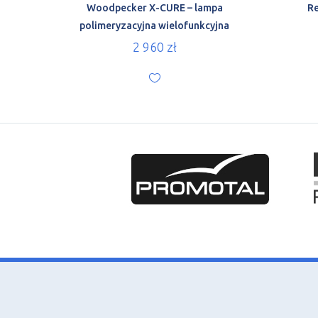
Woodpecker X-CURE – lampa
Re
polimeryzacyjna wielofunkcyjna
2 960
zł