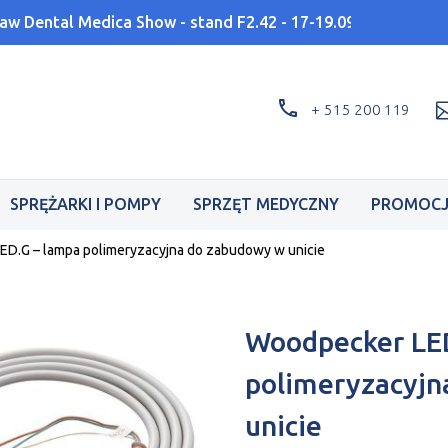
aw Dental Medica Show - stand F2.42 - 17-19.09
+ 515 200 119
SPRĘŻARKI I POMPY
SPRZĘT MEDYCZNY
PROMOCJ
D.G – lampa polimeryzacyjna do zabudowy w unicie
Woodpecker LED
polimeryzacyjn
unicie