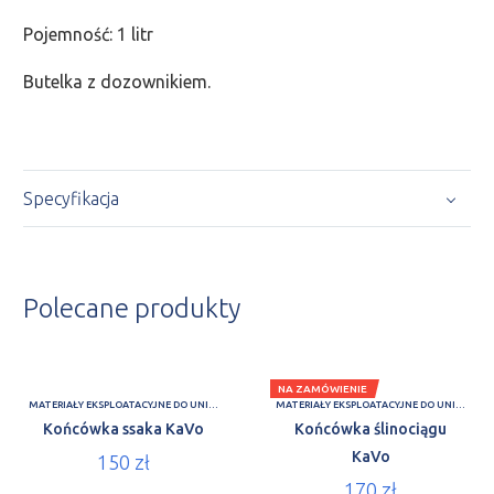
Pojemność: 1 litr
Butelka z dozownikiem.
Specyfikacja
Polecane produkty
NA ZAMÓWIENIE
MATERIAŁY EKSPLOATACYJNE DO UNITÓW
MATERIAŁY EKSPLOATACYJNE DO UNITÓW
Końcówka ssaka KaVo
Końcówka ślinociągu
KaVo
150
zł
170
zł