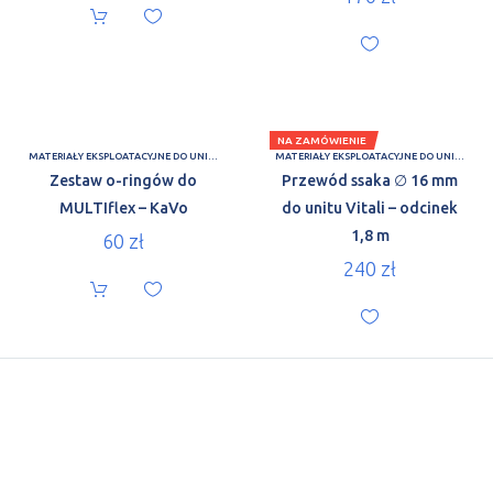
NA ZAMÓWIENIE
MATERIAŁY EKSPLOATACYJNE DO UNITÓW
MATERIAŁY EKSPLOATACYJNE DO UNITÓW
Zestaw o-ringów do
Przewód ssaka ∅ 16 mm
MULTIflex – KaVo
do unitu Vitali – odcinek
1,8 m
60
zł
240
zł