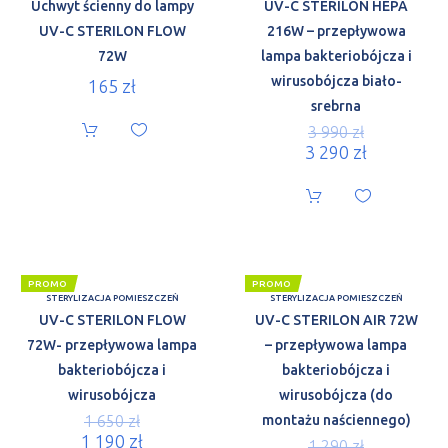
Uchwyt ścienny do lampy
UV-C STERILON HEPA
UV-C STERILON FLOW
216W – przepływowa
72W
lampa bakteriobójcza i
wirusobójcza biało-
165
zł
srebrna
3 990
zł
3 290
zł
PROMO
PROMO
STERYLIZACJA POMIESZCZEŃ
STERYLIZACJA POMIESZCZEŃ
UV-C STERILON FLOW
UV-C STERILON AIR 72W
72W- przepływowa lampa
– przepływowa lampa
bakteriobójcza i
bakteriobójcza i
wirusobójcza
wirusobójcza (do
1 650
zł
montażu naściennego)
1 190
zł
1 290
zł