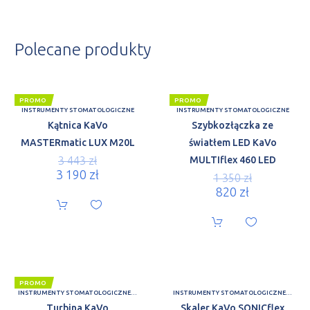
Polecane produkty
PROMO
PROMO
INSTRUMENTY STOMATOLOGICZNE
INSTRUMENTY STOMATOLOGICZNE
Kątnica KaVo
Szybkozłączka ze
MASTERmatic LUX M20L
światłem LED KaVo
3 443
zł
MULTIflex 460 LED
3 190
zł
1 350
zł
820
zł
PROMO
INSTRUMENTY STOMATOLOGICZNE
,
PROMOCJE
INSTRUMENTY STOMATOLOGICZNE
,
SKALE
Turbina KaVo
Skaler KaVo SONICflex