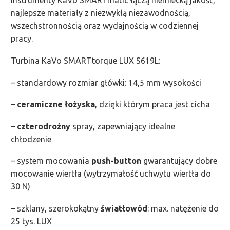
Instrumenty KaVo SMARTmatic łączą niemiecką jakość,
najlepsze materiały z niezwykłą niezawodnością,
wszechstronnością oraz wydajnością w codziennej
pracy.
Turbina KaVo SMARTtorque LUX S619L:
– standardowy rozmiar główki: 14,5 mm wysokości
–
ceramiczne łożyska
, dzięki którym praca jest cicha
–
czterodrożny
spray, zapewniający idealne
chłodzenie
– system mocowania
push-button
gwarantujący dobre
mocowanie wiertła (wytrzymałość uchwytu wiertła do
30 N)
– szklany, szerokokątny
światłowód
: max. natężenie do
25 tys. LUX