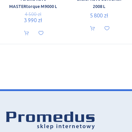
MASTERtorque M9000 L
2008 L
4 500
zł
5 800
zł
3 990
zł