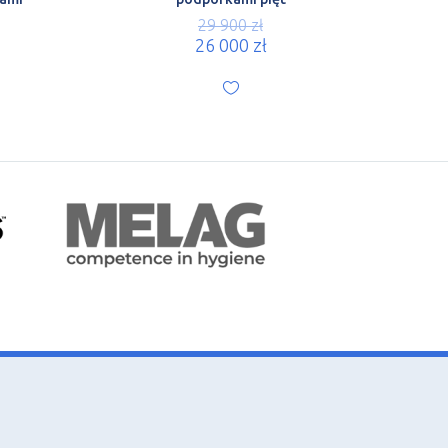
29 900
zł
26 000
zł