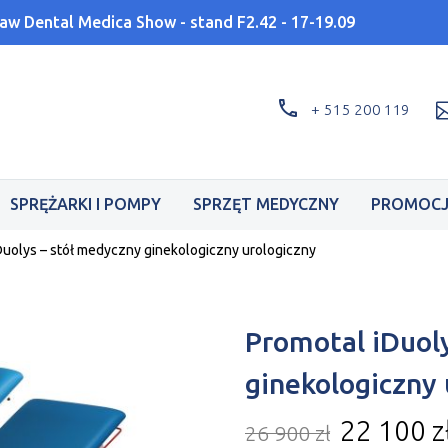
aw Dental Medica Show - stand F2.42 - 17-19.09
+ 515 200 119
SPRĘŻARKI I POMPY
SPRZĘT MEDYCZNY
PROMOCJ
Duolys – stół medyczny ginekologiczny urologiczny
Promotal iDuol
ginekologiczny 
22 100
z
26 900
zł