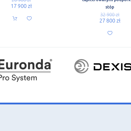
17 900
zł
stóp
32 900
zł
27 800
zł