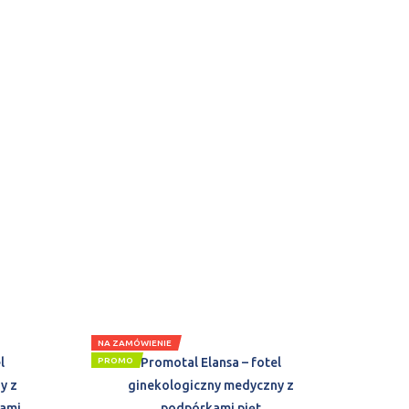
NA ZAMÓWIENIE
l
PROMO
Promotal Elansa – fotel
y z
ginekologiczny medyczny z
ami
podpórkami pięt