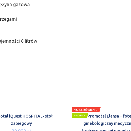
rężyna gazowa
brzegami
jemności 6 litrów
NA ZAMÓWIENIE
otal iQuest HOSPITAL- stół
PROMO
Promotal Elansa – fote
zabiegowy
ginekologiczny medyczn
20 900
zł
tapicerowanymi podpórk