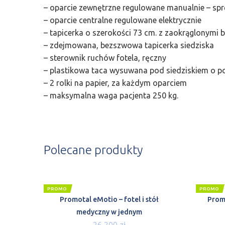
– oparcie zewnętrzne regulowane manualnie – sp
– oparcie centralne regulowane elektrycznie
– tapicerka o szerokości 73 cm. z zaokrąglonymi 
– zdejmowana, bezszwowa tapicerka siedziska
– sterownik ruchów fotela, ręczny
– plastikowa taca wysuwana pod siedziskiem o po
– 2 rolki na papier, za każdym oparciem
– maksymalna waga pacjenta 250 kg.
Polecane produkty
PROMO
PROMO
Promotal eMotio – fotel i stół
Prom
medyczny w jednym
26 200
zł