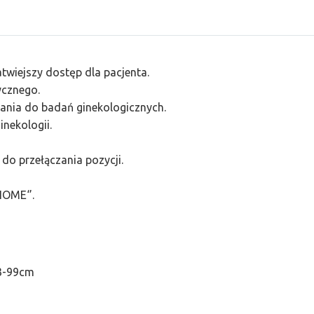
twiejszy dostęp dla pacjenta.
ycznego.
wania do badań ginekologicznych.
inekologii.
do przełączania pozycji.
HOME‘’.
53-99cm