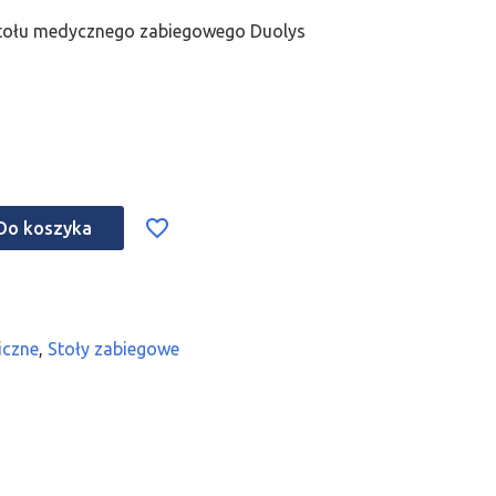
tołu medycznego zabiegowego Duolys
Do koszyka
iczne
,
Stoły zabiegowe