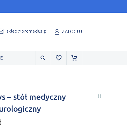
sklep@promedus.pl
ZALOGUJ
E
ys – stół medyczny
urologiczny
ł