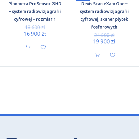
Planmeca ProSensor ®HD
Dexis Scan eXam One –
– system radiowizjografii
system radiowizjografii
cyfrowej – rozmiar 1
cyfrowej, skaner płytek
18 600
zł
fosforowych
16 900
zł
24 500
zł
19 900
zł