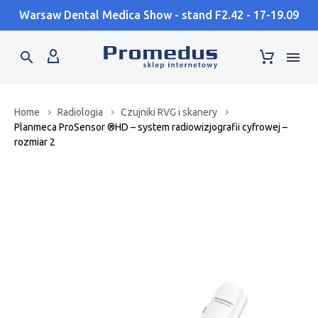
Warsaw Dental Medica Show - stand F2.42 - 17-19.09
Home
Radiologia
Czujniki RVG i skanery
Planmeca ProSensor ®HD – system radiowizjografii cyfrowej –
rozmiar 2