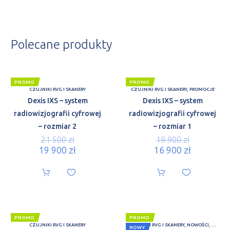
Polecane produkty
PROMO
PROMO
CZUJNIKI RVG I SKANERY
CZUJNIKI RVG I SKANERY
,
PROMOCJE
Dexis IXS – system
Dexis IXS – system
radiowizjografii cyfrowej
radiowizjografii cyfrowej
– rozmiar 2
– rozmiar 1
21 500
zł
19 900
zł
19 900
zł
16 900
zł
PROMO
PROMO
CZUJNIKI RVG I SKANERY
CZUJNIKI RVG I SKANERY
,
NOWOŚCI
,
PROMO
NOWY