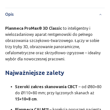
Opis
Planmeca ProMax® 3D Classic
to inteligentny i
wielozadaniowy aparat rentgenowski do pełnego
obrazowania szczękowo-twarzowego. Łączy w sobie
trzy tryby 3D, obrazowanie panoramiczne,
cefalometryczne oraz skrzydłowo-zgryzowe – idealny
wybór dla nowoczesnej pracowni.
Najważniejsze zalety
Szeroki zakres skanowania CBCT
– od Ø80×80
do Ø110×80 mm; przy łączonych skanach aż
15×10×8 cm
.
Planmeca CALM™
– korekcja poruszeń pacjenta,