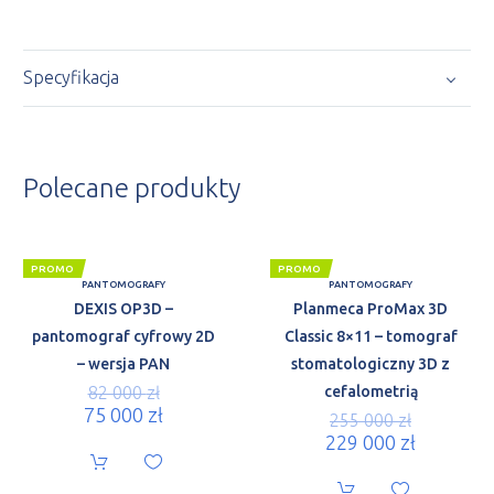
Specyfikacja
Polecane produkty
PROMO
PROMO
PANTOMOGRAFY
PANTOMOGRAFY
DEXIS OP3D –
Planmeca ProMax 3D
pantomograf cyfrowy 2D
Classic 8×11 – tomograf
– wersja PAN
stomatologiczny 3D z
82 000
zł
cefalometrią
75 000
zł
255 000
zł
229 000
zł