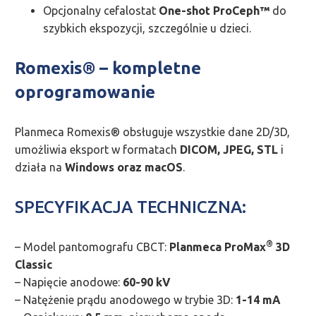
Opcjonalny cefalostat
One-shot ProCeph™
do
szybkich ekspozycji, szczególnie u dzieci.
Romexis® – kompletne
oprogramowanie
Planmeca Romexis® obsługuje wszystkie dane 2D/3D,
umożliwia eksport w formatach
DICOM, JPEG, STL
i
działa na
Windows oraz macOS
.
SPECYFIKACJA TECHNICZNA:
®
– Model pantomografu CBCT:
Planmeca ProMax
3D
Classic
– Napięcie anodowe:
60-90 kV
– Natężenie prądu anodowego w trybie 3D:
1-14 mA