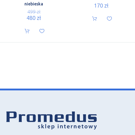
niebieska
170
zł
499
zł
480
zł