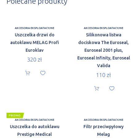
Polecane produkty
AKCESORIA EKSPLOATACYJNE
AKCESORIA EKSPLOATACYJNE
Uszczelka drzwi do
Silikonowa listwa
autoklawu MELAG Profi
dociskowa The Euroseal,
Euroklav
Euroseal 2001 plus,
Euroseal Infinity, Euroseal
320
zł
Valida
110
zł
PROMO
AKCESORIA EKSPLOATACYJNE
AKCESORIA EKSPLOATACYJNE
Uszczelka do autoklawu
Filtr przeciwpyłowy
Prestige Medical
Melag