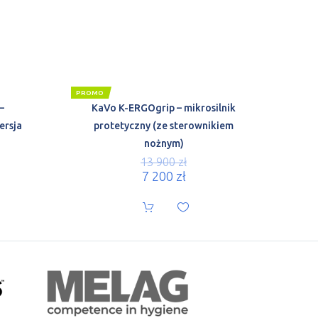
PROMO
–
KaVo K-ERGOgrip – mikrosilnik
ersja
protetyczny (ze sterownikiem
nożnym)
13 900
zł
7 200
zł