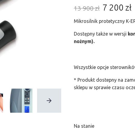
7 200
zł
13 900
zł
Mikrosilnik protetyczny K-
Dostępny także w wersji
kon
nożnym).
Wszystkie opcje sterownikó
* Produkt dostepny na zamó
sklepu w sprawie czasu ocz
Na stanie