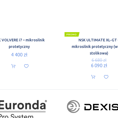
PROMO
 VOLVERE i7 – mikrosilnik
NSK ULTIMATE XL-GT 
protetyczny
mikrosilnik protetyczny (w
stolikowa)
4 400
zł
6 680
zł
6 090
zł