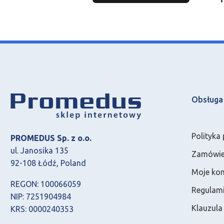
Obsługa 
Polityka
PROMEDUS Sp. z o.o.
ul. Janosika 135
Zamówien
92-108 Łódź, Poland
Moje ko
REGON: 100066059
Regulami
NIP: 7251904984
Klauzul
KRS: 0000240353