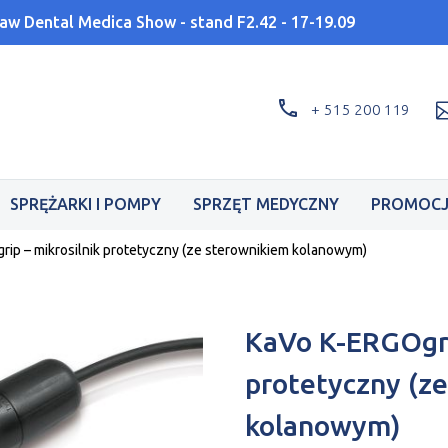
aw Dental Medica Show - stand F2.42 - 17-19.09
+ 515 200 119
SPRĘŻARKI I POMPY
SPRZĘT MEDYCZNY
PROMOCJ
rip – mikrosilnik protetyczny (ze sterownikiem kolanowym)
KaVo K-ERGOgri
protetyczny (z
kolanowym)