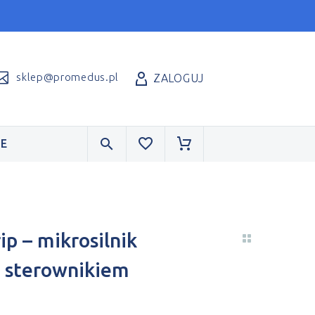
sklep@promedus.pl
ZALOGUJ
E
p – mikrosilnik
e sterownikiem