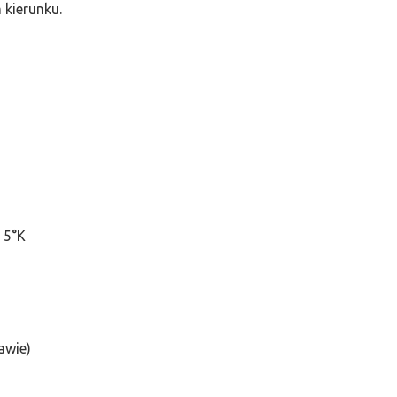
 kierunku.
 5°K
awie)