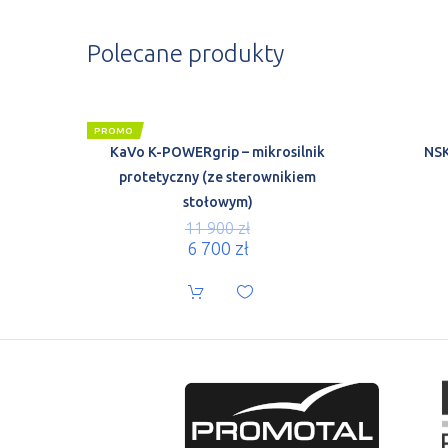
Polecane produkty
PROMO
KaVo K-POWERgrip – mikrosilnik
NSK
protetyczny (ze sterownikiem
stołowym)
11 900
zł
6 700
zł