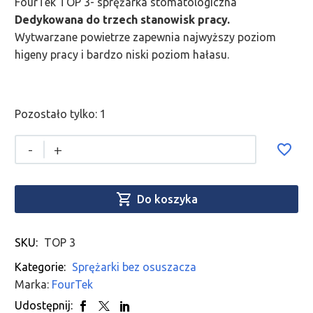
FourTek TOP 3- sprężarka stomatologiczna
Dedykowana do trzech stanowisk pracy.
Wytwarzane powietrze zapewnia najwyższy poziom
higeny pracy i bardzo niski poziom hałasu.
Pozostało tylko: 1
-
+

Do koszyka
SKU:
TOP 3
Kategorie:
Sprężarki bez osuszacza
Marka:
FourTek
Udostępnij: