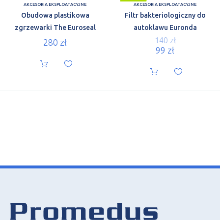
AKCESORIA EKSPLOATACYJNE
AKCESORIA EKSPLOATACYJNE
Obudowa plastikowa
Filtr bakteriologiczny do
zgrzewarki The Euroseal
autoklawu Euronda
140
zł
280
zł
99
zł