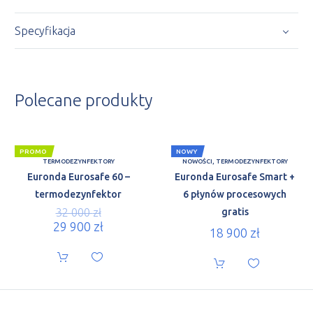
Specyfikacja
Polecane produkty
PROMO
NOWY
TERMODEZYNFEKTORY
NOWOŚCI
,
TERMODEZYNFEKTORY
Euronda Eurosafe 60 –
Euronda Eurosafe Smart +
termodezynfektor
6 płynów procesowych
32 000
zł
gratis
29 900
zł
18 900
zł