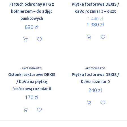
Fartuch ochronny RTG z
Płytka fosforowa DEXIS /
kołnierzem – do zdjęć
KaVo rozmiar 3 – 6 szt
punktowych
1 440
zł
1 380
zł
890
zł
AKCESORIA RTG
AKCESORIA RTG
Osłonki tekturowe DEXIS
Płytka fosforowa DEXIS /
/ KaVo na płytkę
KaVo rozmiar 0
fosforową rozmiar 0
240
zł
170
zł