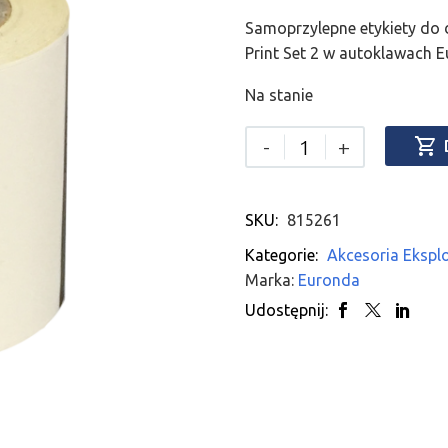
Samoprzylepne etykiety do d
Print Set 2 w autoklawach 
Na stanie

-
+
SKU:
815261
Kategorie:
Akcesoria Ekspl
Marka:
Euronda
Udostępnij: