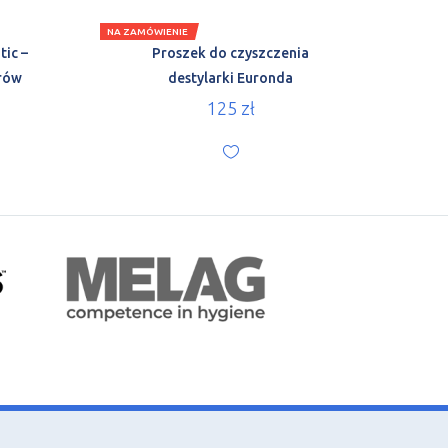
NA ZAMÓWIENIE
ic –
Proszek do czyszczenia
trów
destylarki Euronda
125
zł